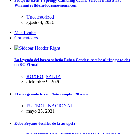
Postpone Back Y Springy Gambling Casino Selection . ES Start
Winning rolldoradocasino-spain.com
Uncategorized
agosto 4, 2026
Más Leídos
Comentados
La leyenda del boxeo salteño Ruben Condori se sube al ring para dar
un KO Virtual
BOXEO
,
SALTA
diciembre 9, 2020
El más grande River Plate cumple 120 años
FÚTBOL
,
NACIONAL
mayo 25, 2021
Kobe Bryant: detalles de la autopsia