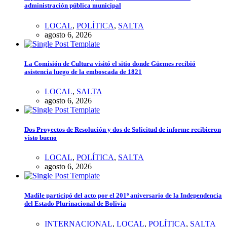
administración pública municipal
LOCAL
,
POLÍTICA
,
SALTA
agosto 6, 2026
La Comisión de Cultura visitó el sitio donde Güemes recibió
asistencia luego de la emboscada de 1821
LOCAL
,
SALTA
agosto 6, 2026
Dos Proyectos de Resolución y dos de Solicitud de informe recibieron
visto bueno
LOCAL
,
POLÍTICA
,
SALTA
agosto 6, 2026
Madile participó del acto por el 201º aniversario de la Independencia
del Estado Plurinacional de Bolivia
INTERNACIONAL
,
LOCAL
,
POLÍTICA
,
SALTA