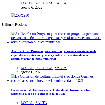
LOCAL
,
POLÍTICA
,
SALTA
agosto 6, 2022
Últimos Posteos
Analizarán un Proyecto para crear un programa permanente de
capacitación ante emergencias y catástrofes destinado a la
administración pública municipal
LOCAL
,
POLÍTICA
,
SALTA
agosto 6, 2026
La Comisión de Cultura visitó el sitio donde Güemes recibió
asistencia luego de la emboscada de 1821
LOCAL
,
SALTA