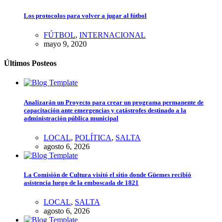
Los protocolos para volver a jugar al fútbol
FÚTBOL
,
INTERNACIONAL
mayo 9, 2020
Últimos Posteos
Analizarán un Proyecto para crear un programa permanente de
capacitación ante emergencias y catástrofes destinado a la
administración pública municipal
LOCAL
,
POLÍTICA
,
SALTA
agosto 6, 2026
La Comisión de Cultura visitó el sitio donde Güemes recibió
asistencia luego de la emboscada de 1821
LOCAL
,
SALTA
agosto 6, 2026