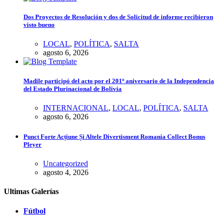
Dos Proyectos de Resolución y dos de Solicitud de informe recibieron
visto bueno
LOCAL
,
POLÍTICA
,
SALTA
agosto 6, 2026
Madile participó del acto por el 201º aniversario de la Independencia
del Estado Plurinacional de Bolivia
INTERNACIONAL
,
LOCAL
,
POLÍTICA
,
SALTA
agosto 6, 2026
Punct Forte Acțiune Și Altele Divertisment Romania Collect Bonus
Pleyer
Uncategorized
agosto 4, 2026
Ultimas Galerías
Fútbol