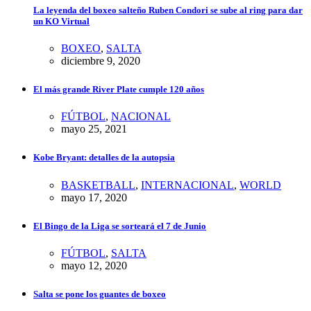
La leyenda del boxeo salteño Ruben Condori se sube al ring para dar
un KO Virtual
BOXEO
,
SALTA
diciembre 9, 2020
El más grande River Plate cumple 120 años
FÚTBOL
,
NACIONAL
mayo 25, 2021
Kobe Bryant: detalles de la autopsia
BASKETBALL
,
INTERNACIONAL
,
WORLD
mayo 17, 2020
El Bingo de la Liga se sorteará el 7 de Junio
FÚTBOL
,
SALTA
mayo 12, 2020
Salta se pone los guantes de boxeo