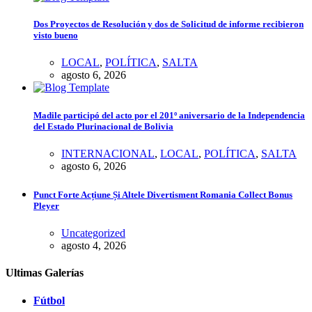
Dos Proyectos de Resolución y dos de Solicitud de informe recibieron
visto bueno
LOCAL
,
POLÍTICA
,
SALTA
agosto 6, 2026
Madile participó del acto por el 201º aniversario de la Independencia
del Estado Plurinacional de Bolivia
INTERNACIONAL
,
LOCAL
,
POLÍTICA
,
SALTA
agosto 6, 2026
Punct Forte Acțiune Și Altele Divertisment Romania Collect Bonus
Pleyer
Uncategorized
agosto 4, 2026
Ultimas Galerías
Fútbol