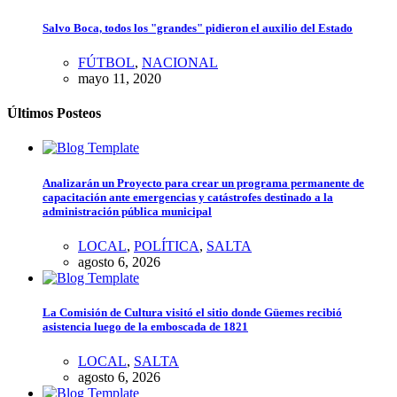
Salvo Boca, todos los "grandes" pidieron el auxilio del Estado
FÚTBOL
,
NACIONAL
mayo 11, 2020
Últimos Posteos
Analizarán un Proyecto para crear un programa permanente de
capacitación ante emergencias y catástrofes destinado a la
administración pública municipal
LOCAL
,
POLÍTICA
,
SALTA
agosto 6, 2026
La Comisión de Cultura visitó el sitio donde Güemes recibió
asistencia luego de la emboscada de 1821
LOCAL
,
SALTA
agosto 6, 2026