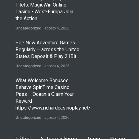
Titels. MagicWin Online
Casino • West-Europa Join
the Action
Uncategorized
agosto 4, 2026
See New Adventure Games
Regularly – across the United
States Deposit & Play 21Bit
Uncategorized
agosto 4, 2026
What Welcome Bonuses
Behave SpinTime Casino
Pass – Oceania Claim Your
Reward
https://www.richardcasinoplay.net/
Uncategorized
agosto 4, 2026
Fútbol
Automovilismo
Tenis
Boxeo