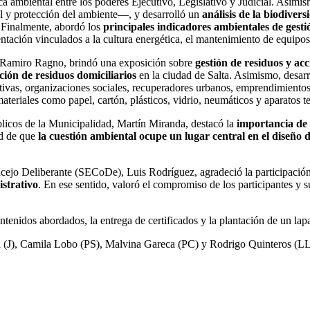
ica ambiental entre los poderes Ejecutivo, Legislativo y Judicial. Asim
 y protección del ambiente—, y desarrolló un
análisis de la biodiver
. Finalmente, abordó los
principales indicadores ambientales de gest
entación vinculados a la cultura energética, el mantenimiento de equipos,
, Ramiro Ragno, brindó una exposición sobre
gestión de residuos y ac
ción de residuos domiciliarios
en la ciudad de Salta. Asimismo, desarr
ivas, organizaciones sociales, recuperadores urbanos, emprendimientos 
ateriales como papel, cartón, plásticos, vidrio, neumáticos y aparatos t
úblicos de la Municipalidad, Martín Miranda, destacó la
importancia de l
ad de que
la cuestión ambiental ocupe un lugar central en el diseño de
ncejo Deliberante (SECoDe), Luis Rodríguez, agradeció la participación 
istrativo
. En ese sentido, valoró el compromiso de los participantes y 
tenidos abordados, la entrega de certificados y la plantación de un lap
a (J), Camila Lobo (PS), Malvina Gareca (PC) y Rodrigo Quinteros (LLA