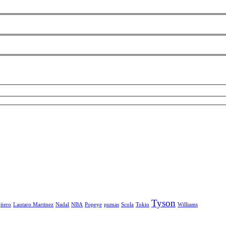
Tyson
üero
Lautaro Martinez
Nadal
NBA
Popeye
pumas
Scola
Tokio
Williams