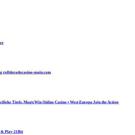
yer
ng rolldoradocasino-spain.com
cifieke Titels. MagicWin Online Casino • West-Europa Join the Action
 & Play 21Bit