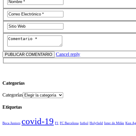
Cancel reply
Categorías
Categorías
Etiquetas
covid-19
Boca Juniors
F1
FC Barcelona
futbol
Holyfield
Inter de Milán
Kun Ag