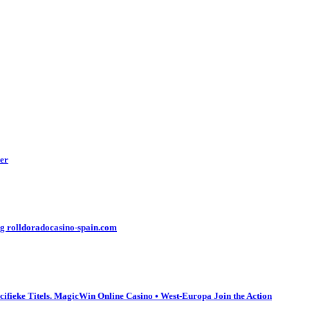
yer
ng rolldoradocasino-spain.com
cifieke Titels. MagicWin Online Casino • West-Europa Join the Action