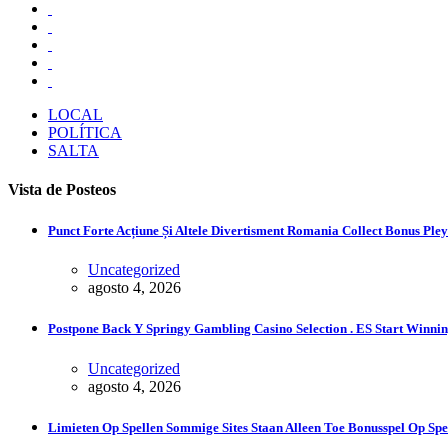
LOCAL
POLÍTICA
SALTA
Vista de Posteos
Punct Forte Acțiune Și Altele Divertisment Romania Collect Bonus Ple
Uncategorized
agosto 4, 2026
Postpone Back Y Springy Gambling Casino Selection . ES Start Winni
Uncategorized
agosto 4, 2026
Limieten Op Spellen Sommige Sites Staan ​​Alleen Toe Bonusspel Op Spe