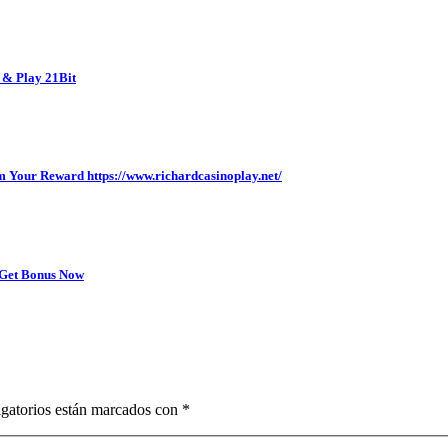
 & Play 21Bit
Your Reward https://www.richardcasinoplay.net/
s Get Bonus Now
igatorios están marcados con *