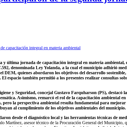
da y última jornada de capacitación integral en materia ambiental,
7.592, denominada Ley Yolanda, a la cual el municipio adhirió med
l del DEM, quienes abordaron
los objetivos del desarrollo sostenibl
. El espacio también permitió a los presentes realizar consultas sob
giene y Seguridad, concejal Gustavo Farquharson (PS), destacó la 
a temática. Asimismo, remarcó el rol de la capacitación ambiental e
, pero la perspectiva ambiental resulta fundamental para mejorar 
ribuyan al cumplimiento de los objetivos ambientales del municipio.
aron desde el diagnóstico local y las herramientas técnicas de me
lo Martínez, asesor técnico de la Procuración General del Municipio, qu