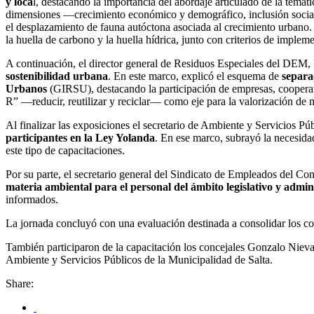
y loca
l, destacando la importancia del abordaje articulado de la temát
dimensiones —crecimiento económico y demográfico, inclusión social
el desplazamiento de fauna autóctona asociada al crecimiento urbano
la huella de carbono y la huella hídrica, junto con criterios de implem
A continuación, el director general de Residuos Especiales del DEM
sostenibilidad urbana
. En este marco, explicó el esquema de
separa
Urbanos
(GIRSU), destacando la participación de empresas, cooperat
R” —reducir, reutilizar y reciclar— como eje para la valorización de m
Al finalizar las exposiciones el secretario de Ambiente y Servicios P
participantes en la Ley Yolanda
. En ese marco, subrayó la necesid
este tipo de capacitaciones.
Por su parte, el secretario general del Sindicato de Empleados del Co
materia ambiental para el personal del ámbito legislativo y admin
informados.
La jornada concluyó con una evaluación destinada a consolidar los con
También participaron de la capacitación los concejales Gonzalo Niev
Ambiente y Servicios Públicos de la Municipalidad de Salta.
Share: