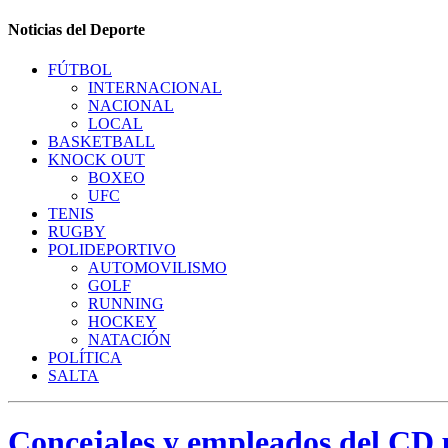
Noticias del Deporte
FÚTBOL
INTERNACIONAL
NACIONAL
LOCAL
BASKETBALL
KNOCK OUT
BOXEO
UFC
TENIS
RUGBY
POLIDEPORTIVO
AUTOMOVILISMO
GOLF
RUNNING
HOCKEY
NATACIÓN
POLÍTICA
SALTA
Concejales y empleados del CD p