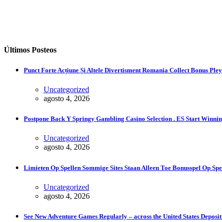
Últimos Posteos
Punct Forte Acțiune Și Altele Divertisment Romania Collect Bonus Ple
Uncategorized
agosto 4, 2026
Postpone Back Y Springy Gambling Casino Selection . ES Start Winni
Uncategorized
agosto 4, 2026
Limieten Op Spellen Sommige Sites Staan ​​Alleen Toe Bonusspel Op Spe
Uncategorized
agosto 4, 2026
See New Adventure Games Regularly – across the United States Deposit