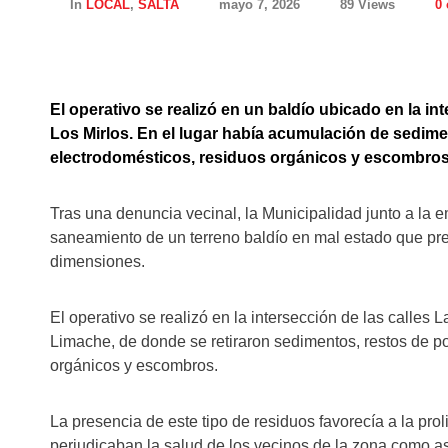
In
LOCAL
,
SALTA
mayo 7, 2026
89 Views
0
El operativo se realizó en un baldío ubicado en la int
Los Mirlos. En el lugar había acumulación de sedime
electrodomésticos, residuos orgánicos y escombros
Tras una denuncia vecinal, la Municipalidad junto a la
saneamiento de un terreno baldío en mal estado que pr
dimensiones.
El operativo se realizó en la intersección de las calles L
Limache, de donde se retiraron sedimentos, restos de p
orgánicos y escombros.
La presencia de este tipo de residuos favorecía a la pro
perjudicaban la salud de los vecinos de la zona como as