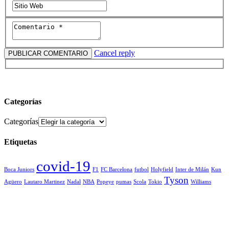
Cancel reply
Categorías
Categorías
Etiquetas
covid-19
Boca Juniors
F1
FC Barcelona
futbol
Holyfield
Inter de Milán
Kun
Tyson
Agüero
Lautaro Martinez
Nadal
NBA
Popeye
pumas
Scola
Tokio
Williams