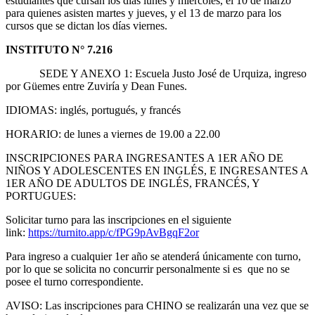
estudiantes que cursan los días lunes y miércoles, el 10 de marzo
para quienes asisten martes y jueves, y el 13 de marzo para los
cursos que se dictan los días viernes.
INSTITUTO N° 7.216
SEDE Y ANEXO 1: Escuela Justo José de Urquiza, ingreso
por Güemes entre Zuviría y Dean Funes.
IDIOMAS: inglés, portugués, y francés
HORARIO: de lunes a viernes de 19.00 a 22.00
INSCRIPCIONES PARA INGRESANTES A 1ER AÑO DE
NIÑOS Y ADOLESCENTES EN INGLÉS, E INGRESANTES A
1ER AÑO DE ADULTOS DE INGLÉS, FRANCÉS, Y
PORTUGUES:
Solicitar turno para las inscripciones en el siguiente
link:
https://turnito.app/c/fPG9pAvBgqF2or
Para ingreso a cualquier 1er año se atenderá únicamente con turno,
por lo que se solicita no concurrir personalmente si es que no se
posee el turno correspondiente.
AVISO: Las inscripciones para CHINO se realizarán una vez que se