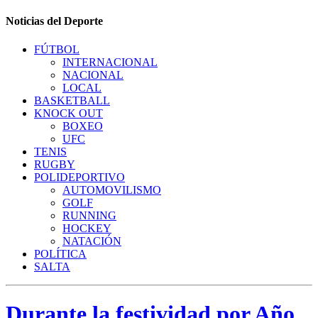
Noticias del Deporte
FÚTBOL
INTERNACIONAL
NACIONAL
LOCAL
BASKETBALL
KNOCK OUT
BOXEO
UFC
TENIS
RUGBY
POLIDEPORTIVO
AUTOMOVILISMO
GOLF
RUNNING
HOCKEY
NATACIÓN
POLÍTICA
SALTA
Durante la festividad por Año