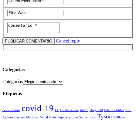
Cancel reply
Categorías
Categorías
Etiquetas
covid-19
Boca Juniors
F1
FC Barcelona
futbol
Holyfield
Inter de Milán
Kun
Tyson
Agüero
Lautaro Martinez
Nadal
NBA
Popeye
pumas
Scola
Tokio
Williams