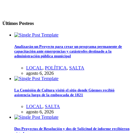
Últimos Posteos
Analizarán un Proyecto para crear un programa permanente de
capacitación ante emergencias y catástrofes destinado a la
administración pública municipal
LOCAL
,
POLÍTICA
,
SALTA
agosto 6, 2026
La Comisión de Cultura visitó el sitio donde Güemes recibió
asistencia luego de la emboscada de 1821
LOCAL
,
SALTA
agosto 6, 2026
Dos Proyectos de Resolución y dos de Solicitud de informe recibieron