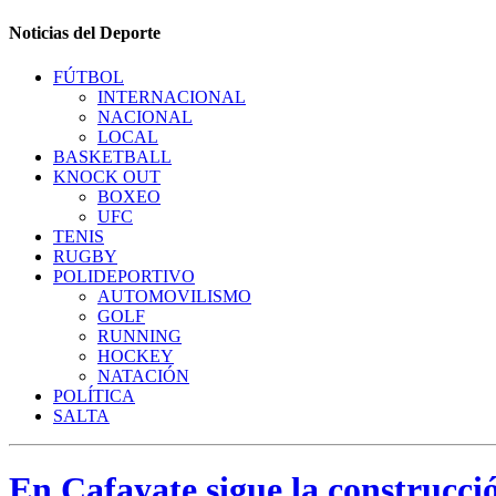
Noticias del Deporte
FÚTBOL
INTERNACIONAL
NACIONAL
LOCAL
BASKETBALL
KNOCK OUT
BOXEO
UFC
TENIS
RUGBY
POLIDEPORTIVO
AUTOMOVILISMO
GOLF
RUNNING
HOCKEY
NATACIÓN
POLÍTICA
SALTA
En Cafayate sigue la construcc