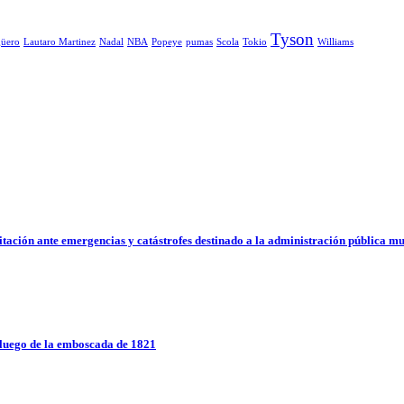
Tyson
üero
Lautaro Martinez
Nadal
NBA
Popeye
pumas
Scola
Tokio
Williams
ción ante emergencias y catástrofes destinado a la administración pública mu
a luego de la emboscada de 1821