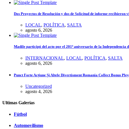
Dos Proyectos de Resolución y dos de Solicitud de informe recibieron v
LOCAL
,
POLÍTICA
,
SALTA
agosto 6, 2026
Madile participó del acto por el 201º aniversario de la Independencia 
INTERNACIONAL
,
LOCAL
,
POLÍTICA
,
SALTA
agosto 6, 2026
Punct Forte Acțiune Și Altele Divertisment Romania Collect Bonus Ple
Uncategorized
agosto 4, 2026
Ultimas Galerías
Fútbol
Automovilismo