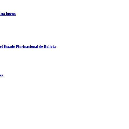
isto bueno
del Estado Plurinacional de Bolivia
yer