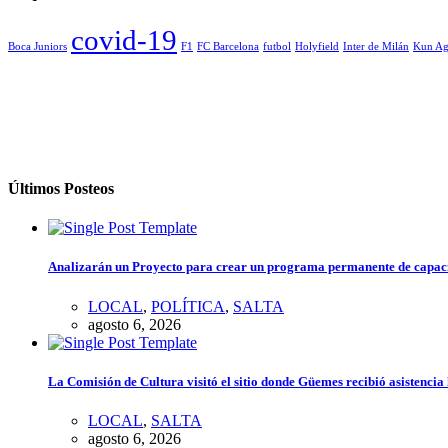
covid-19
Boca Juniors
F1
FC Barcelona
futbol
Holyfield
Inter de Milán
Kun Ag
Últimos Posteos
Analizarán un Proyecto para crear un programa permanente de capacita
LOCAL
,
POLÍTICA
,
SALTA
agosto 6, 2026
La Comisión de Cultura visitó el sitio donde Güemes recibió asistenci
LOCAL
,
SALTA
agosto 6, 2026