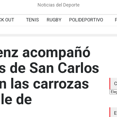
Noticias del Deporte
CK OUT
TENIS
RUGBY
POLIDEPORTIVO
enz acompañó
es de San Carlos
n las carrozas
C
Cate
ile de
E