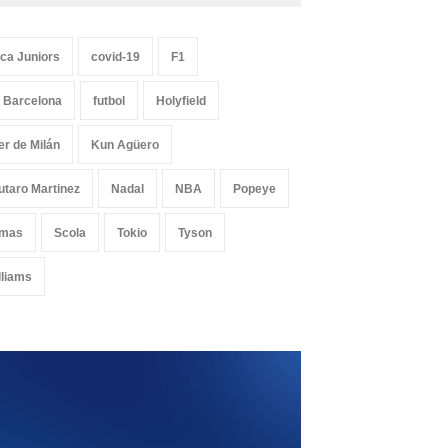
ca Juniors
covid-19
F1
 Barcelona
futbol
Holyfield
ter de Milán
Kun Agüero
utaro Martinez
Nadal
NBA
Popeye
mas
Scola
Tokio
Tyson
lliams