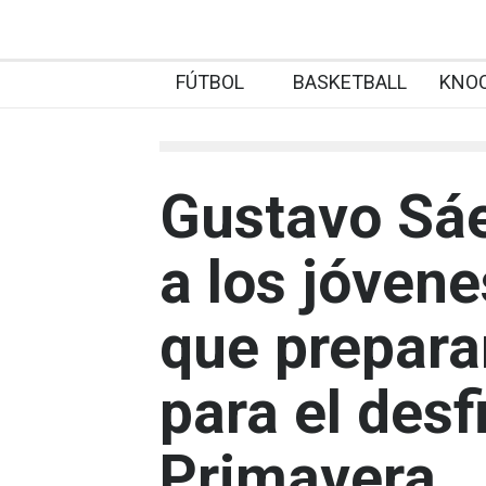
FÚTBOL
BASKETBALL
KNO
Gustavo Sá
a los jóven
que prepara
para el desf
Primavera