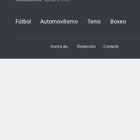
Uncategorized
agosto 4, 2026
Fútbol
Automovilismo
Tenis
Boxeo
Acerca de..
Redacción
Contacto