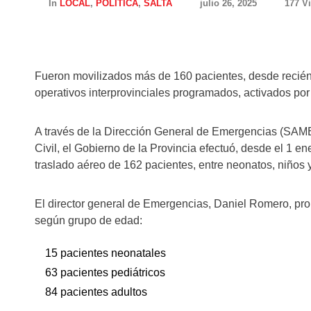
In
LOCAL
,
POLÍTICA
,
SALTA
julio 26, 2025
177 V
Fueron movilizados más de 160 pacientes, desde recién
operativos interprovinciales programados, activados po
A través de la Dirección General de Emergencias (SAMEC
Civil, el Gobierno de la Provincia efectuó, desde el 1 en
traslado aéreo de 162 pacientes, entre neonatos, niños y
El director general de Emergencias, Daniel Romero, prop
según grupo de edad:
15 pacientes neonatales
63 pacientes pediátricos
84 pacientes adultos