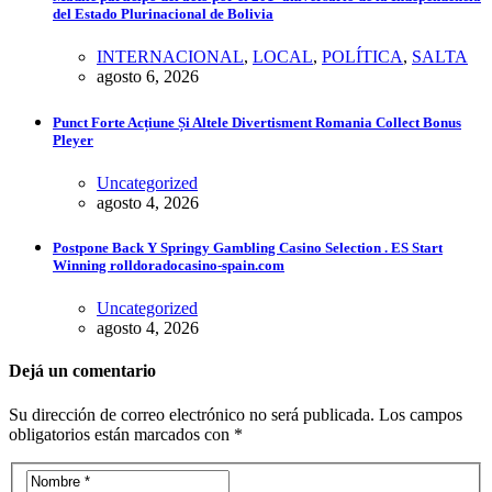
del Estado Plurinacional de Bolivia
INTERNACIONAL
,
LOCAL
,
POLÍTICA
,
SALTA
agosto 6, 2026
Punct Forte Acțiune Și Altele Divertisment Romania Collect Bonus
Pleyer
Uncategorized
agosto 4, 2026
Postpone Back Y Springy Gambling Casino Selection . ES Start
Winning rolldoradocasino-spain.com
Uncategorized
agosto 4, 2026
Dejá un comentario
Su dirección de correo electrónico no será publicada. Los campos
obligatorios están marcados con *