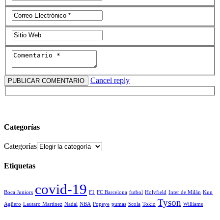
Cancel reply
Categorías
Categorías
Etiquetas
covid-19
Boca Juniors
F1
FC Barcelona
futbol
Holyfield
Inter de Milán
Kun
Tyson
Agüero
Lautaro Martinez
Nadal
NBA
Popeye
pumas
Scola
Tokio
Williams