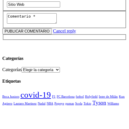
Cancel reply
Categorías
Categorías
Etiquetas
covid-19
Boca Juniors
F1
FC Barcelona
futbol
Holyfield
Inter de Milán
Kun
Tyson
Agüero
Lautaro Martinez
Nadal
NBA
Popeye
pumas
Scola
Tokio
Williams