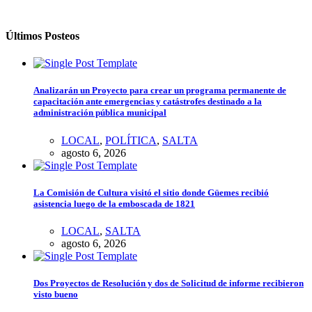
Últimos Posteos
Analizarán un Proyecto para crear un programa permanente de
capacitación ante emergencias y catástrofes destinado a la
administración pública municipal
LOCAL
,
POLÍTICA
,
SALTA
agosto 6, 2026
La Comisión de Cultura visitó el sitio donde Güemes recibió
asistencia luego de la emboscada de 1821
LOCAL
,
SALTA
agosto 6, 2026
Dos Proyectos de Resolución y dos de Solicitud de informe recibieron
visto bueno