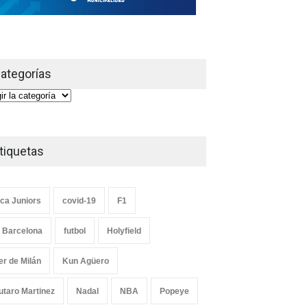
ategorías
gorías
tiquetas
ca Juniors
covid-19
F1
 Barcelona
futbol
Holyfield
ter de Milán
Kun Agüero
utaro Martinez
Nadal
NBA
Popeye