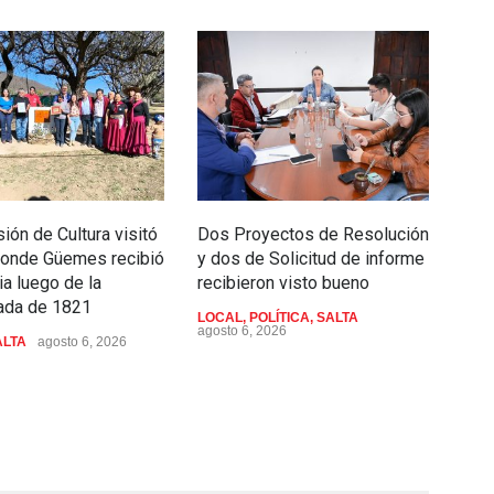
ión de Cultura visitó
Dos Proyectos de Resolución
Madi
 donde Güemes recibió
y dos de Solicitud de informe
el 2
ia luego de la
recibieron visto bueno
Ind
da de 1821
Plur
LOCAL
,
POLÍTICA
,
SALTA
agosto 6, 2026
ALTA
agosto 6, 2026
INT
POLÍ
agost