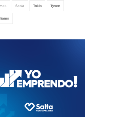
mas
Scola
Tokio
Tyson
lliams