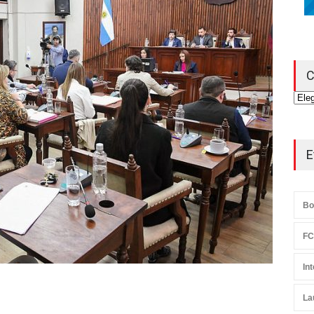
C
Cate
E
Bo
FC
In
La