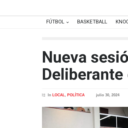
FÚTBOL
BASKETBALL
KNO
Nueva sesió
Deliberante 
In
LOCAL
,
POLÍTICA
julio 30, 2024