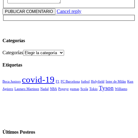
Cancel reply
Categorías
Categorías
Etiquetas
covid-19
Boca Juniors
F1
FC Barcelona
futbol
Holyfield
Inter de Milán
Kun
Tyson
Agüero
Lautaro Martinez
Nadal
NBA
Popeye
pumas
Scola
Tokio
Williams
Últimos Posteos