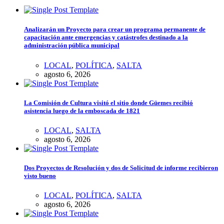
Analizarán un Proyecto para crear un programa permanente de
capacitación ante emergencias y catástrofes destinado a la
administración pública municipal
LOCAL
,
POLÍTICA
,
SALTA
agosto 6, 2026
La Comisión de Cultura visitó el sitio donde Güemes recibió
asistencia luego de la emboscada de 1821
LOCAL
,
SALTA
agosto 6, 2026
Dos Proyectos de Resolución y dos de Solicitud de informe recibieron
visto bueno
LOCAL
,
POLÍTICA
,
SALTA
agosto 6, 2026