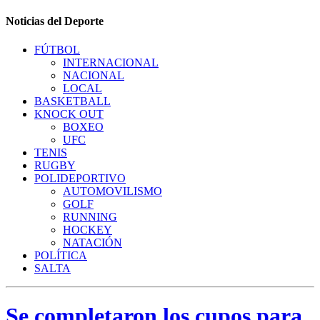
Noticias del Deporte
FÚTBOL
INTERNACIONAL
NACIONAL
LOCAL
BASKETBALL
KNOCK OUT
BOXEO
UFC
TENIS
RUGBY
POLIDEPORTIVO
AUTOMOVILISMO
GOLF
RUNNING
HOCKEY
NATACIÓN
POLÍTICA
SALTA
Se completaron los cupos para