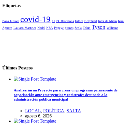
Etiquetas
covid-19
Boca Juniors
F1
FC Barcelona
futbol
Holyfield
Inter de Milán
Kun
Tyson
Agüero
Lautaro Martinez
Nadal
NBA
Popeye
pumas
Scola
Tokio
Williams
Últimos Posteos
Analizarán un Proyecto para crear un programa permanente de
capacitación ante emergencias y catástrofes destinado a la
administración pública municipal
LOCAL
,
POLÍTICA
,
SALTA
agosto 6, 2026