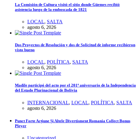
La Comisión de Cultura visitó el sitio donde Güemes recibió
asistencia luego de la emboscada de 1821
LOCAL
,
SALTA
agosto 6, 2026
Dos Proyectos de Resolución y dos de Solicitud de informe recibieron
visto bueno
LOCAL
,
POLÍTICA
,
SALTA
agosto 6, 2026
Madile participó del acto por el 201º aniversario de la Independencia
del Estado Plurinacional de Bolivia
INTERNACIONAL
,
LOCAL
,
POLÍTICA
,
SALTA
agosto 6, 2026
Punct Forte Acțiune Și Altele Divertisment Romania Collect Bonus
Pleyer
Uncategorized