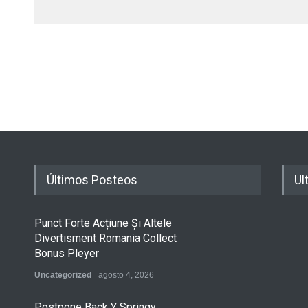
Últimos Posteos
Ul
Punct Forte Acțiune Și Altele
Divertisment Romania Collect
Bonus Pleyer
Uncategorized
agosto 4, 2026
Postpone Back Y Springy