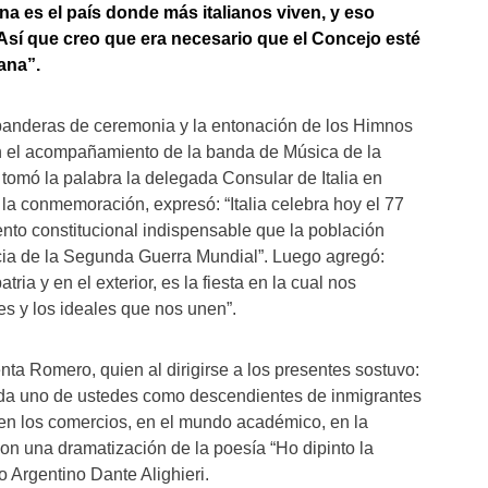
ina es el país donde más italianos viven, y eso
 Así que creo que era necesario que el Concejo esté
ana”.
 banderas de ceremonia y la entonación de los Himnos
on el acompañamiento de la banda de Música de la
omó la palabra la delegada Consular de Italia en
a la conmemoración, expresó: “Italia celebra hoy el 77
ento constitucional indispensable que la población
cia de la Segunda Guerra Mundial”. Luego agregó:
tria y en el exterior, es la fiesta en la cual nos
res y los ideales que nos unen”.
nta Romero, quien al dirigirse a los presentes sostuvo:
cada uno de ustedes como descendientes de inmigrantes
, en los comercios, en el mundo académico, en la
on una dramatización de la poesía “Ho dipinto la
o Argentino Dante Alighieri.