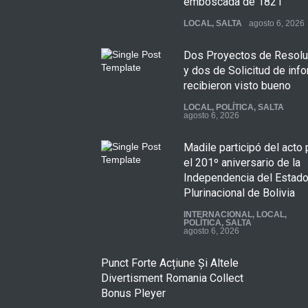
emboscada de 1821
LOCAL
,
SALTA
agosto 6, 2026
Dos Proyectos de Resolu
y dos de Solicitud de inf
recibieron visto bueno
LOCAL
,
POLÍTICA
,
SALTA
agosto 6, 2026
Madile participó del acto 
el 201º aniversario de la
Independencia del Estad
Plurinacional de Bolivia
INTERNACIONAL
,
LOCAL
,
POLÍTICA
,
SALTA
agosto 6, 2026
Punct Forte Acțiune Și Altele
Divertisment Romania Collect
Bonus Pleyer