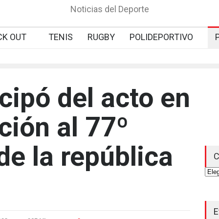
Noticias del Deporte
CK OUT
TENIS
RUGBY
POLIDEPORTIVO
cipó del acto en
ión al 77º
de la república
C
Cate
E