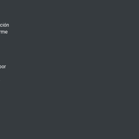
ción
orme
por
o