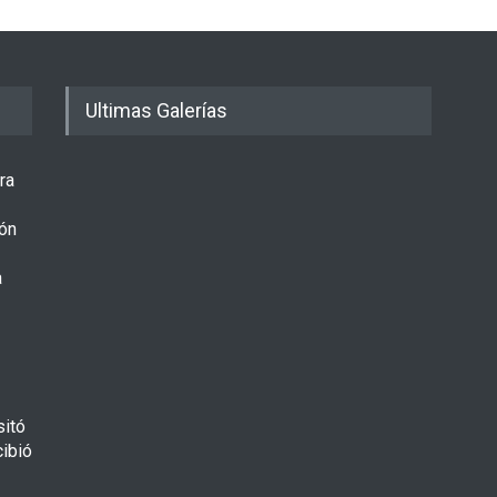
Ultimas Galerías
ra
ón
a
sitó
cibió