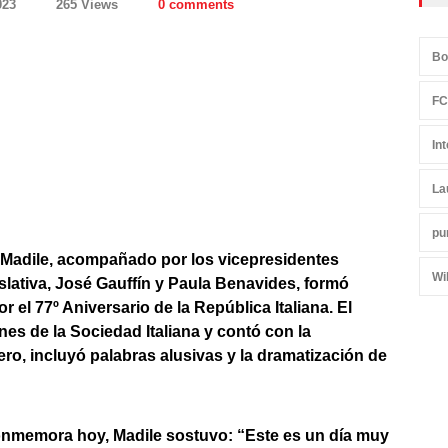
023
265 Views
0 comments
Bo
FC
In
La
pu
ío Madile, acompañado por los vicepresidentes
Wi
islativa, José Gauffín y Paula Benavides, formó
el 77º Aniversario de la República Italiana. El
ones de la Sociedad Italiana y contó con la
ro, incluyó palabras alusivas y la dramatización de
conmemora hoy, Madile sostuvo: “Este es un día muy