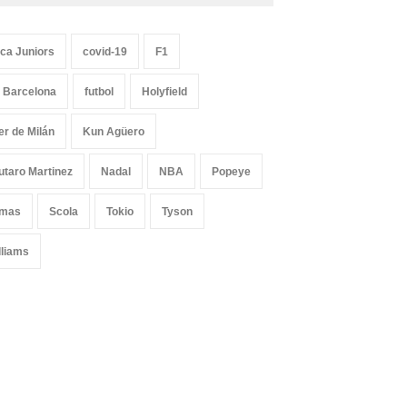
ca Juniors
covid-19
F1
 Barcelona
futbol
Holyfield
ter de Milán
Kun Agüero
utaro Martinez
Nadal
NBA
Popeye
mas
Scola
Tokio
Tyson
lliams