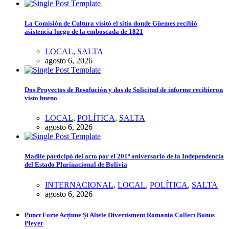
La Comisión de Cultura visitó el sitio donde Güemes recibió
asistencia luego de la emboscada de 1821
LOCAL
,
SALTA
agosto 6, 2026
Dos Proyectos de Resolución y dos de Solicitud de informe recibieron
visto bueno
LOCAL
,
POLÍTICA
,
SALTA
agosto 6, 2026
Madile participó del acto por el 201º aniversario de la Independencia
del Estado Plurinacional de Bolivia
INTERNACIONAL
,
LOCAL
,
POLÍTICA
,
SALTA
agosto 6, 2026
Punct Forte Acțiune Și Altele Divertisment Romania Collect Bonus
Pleyer