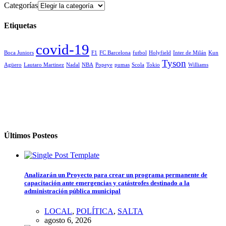
Categorías
Etiquetas
covid-19
Boca Juniors
F1
FC Barcelona
futbol
Holyfield
Inter de Milán
Kun
Tyson
Agüero
Lautaro Martinez
Nadal
NBA
Popeye
pumas
Scola
Tokio
Williams
Últimos Posteos
Analizarán un Proyecto para crear un programa permanente de
capacitación ante emergencias y catástrofes destinado a la
administración pública municipal
LOCAL
,
POLÍTICA
,
SALTA
agosto 6, 2026