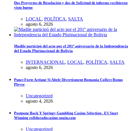
Dos Proyectos de Resolución y dos de Solicitud de informe recibieron
visto bueno
LOCAL
,
POLÍTICA
,
SALTA
agosto 6, 2026
Madile participó del acto por el 201º aniversario de la Independencia
del Estado Plurinacional de Bolivia
INTERNACIONAL
,
LOCAL
,
POLÍTICA
,
SALTA
agosto 6, 2026
Punct Forte Acțiune Și Altele Divertisment Romania Collect Bonus
Pleyer
Uncategorized
agosto 4, 2026
Postpone Back Y Springy Gambling Casino Selection . ES Start
Winning rolldoradocasino-spain.com
Uncategorized