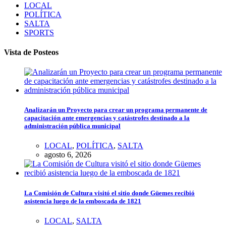
LOCAL
POLÍTICA
SALTA
SPORTS
Vista de Posteos
Analizarán un Proyecto para crear un programa permanente de
capacitación ante emergencias y catástrofes destinado a la
administración pública municipal
LOCAL
,
POLÍTICA
,
SALTA
agosto 6, 2026
La Comisión de Cultura visitó el sitio donde Güemes recibió
asistencia luego de la emboscada de 1821
LOCAL
,
SALTA