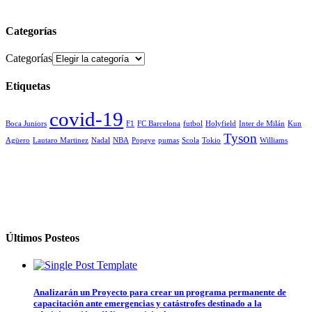
Categorías
Categorías
Etiquetas
covid-19
Boca Juniors
F1
FC Barcelona
futbol
Holyfield
Inter de Milán
Kun
Tyson
Agüero
Lautaro Martinez
Nadal
NBA
Popeye
pumas
Scola
Tokio
Williams
Últimos Posteos
Analizarán un Proyecto para crear un programa permanente de
capacitación ante emergencias y catástrofes destinado a la