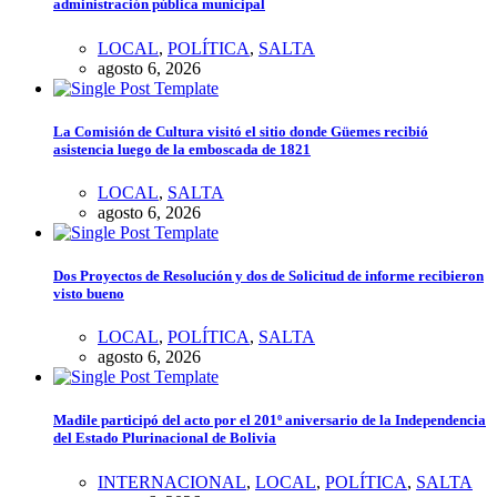
administración pública municipal
LOCAL
,
POLÍTICA
,
SALTA
agosto 6, 2026
La Comisión de Cultura visitó el sitio donde Güemes recibió
asistencia luego de la emboscada de 1821
LOCAL
,
SALTA
agosto 6, 2026
Dos Proyectos de Resolución y dos de Solicitud de informe recibieron
visto bueno
LOCAL
,
POLÍTICA
,
SALTA
agosto 6, 2026
Madile participó del acto por el 201º aniversario de la Independencia
del Estado Plurinacional de Bolivia
INTERNACIONAL
,
LOCAL
,
POLÍTICA
,
SALTA