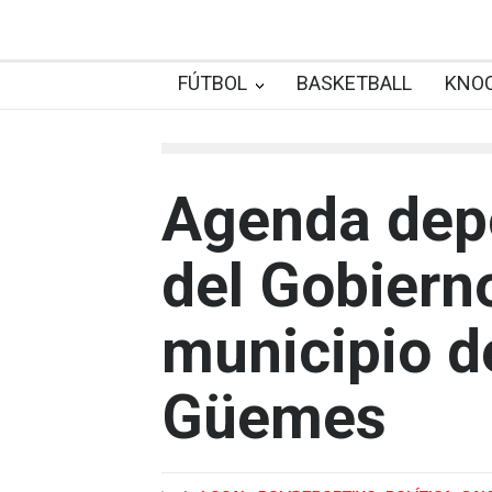
FÚTBOL
BASKETBALL
KNO
Agenda depo
del Gobiern
municipio d
Güemes