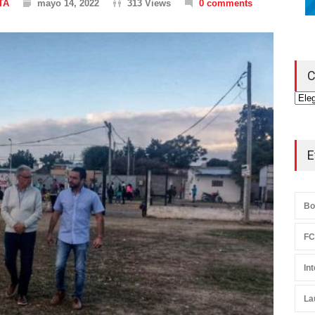
TA
mayo 14, 2022
313 Views
0 comments
C
Cate
E
Bo
FC
In
La