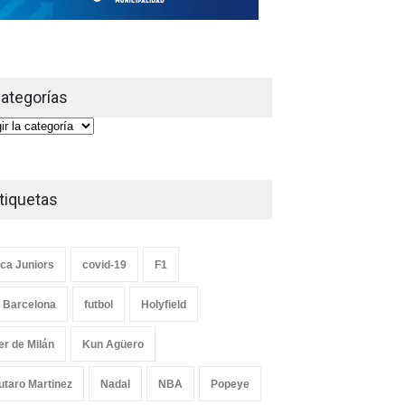
ategorías
gorías
tiquetas
ca Juniors
covid-19
F1
 Barcelona
futbol
Holyfield
ter de Milán
Kun Agüero
utaro Martinez
Nadal
NBA
Popeye