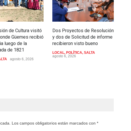
ión de Cultura visitó
Dos Proyectos de Resolución
Madi
 donde Güemes recibió
y dos de Solicitud de informe
el 2
ia luego de la
recibieron visto bueno
Ind
da de 1821
Plur
LOCAL
,
POLÍTICA
,
SALTA
agosto 6, 2026
ALTA
agosto 6, 2026
INT
POLÍ
agost
licada. Los campos obligatorios están marcados con *