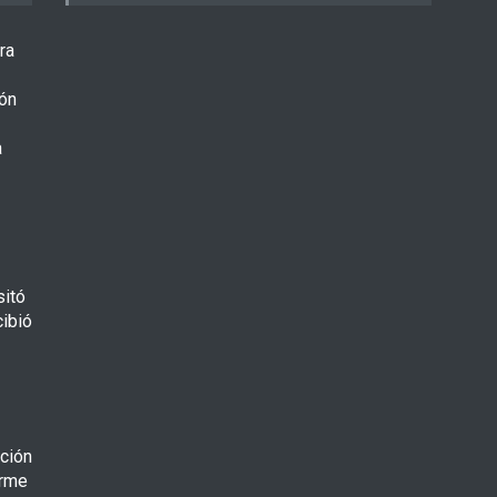
ra
ón
a
sitó
cibió
ción
orme