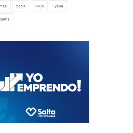
mas
Scola
Tokio
Tyson
lliams