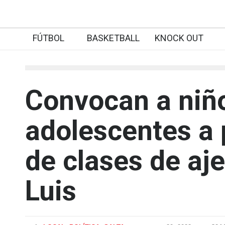
FÚTBOL
BASKETBALL
KNOCK OUT
Convocan a niñ
adolescentes a 
de clases de aj
Luis