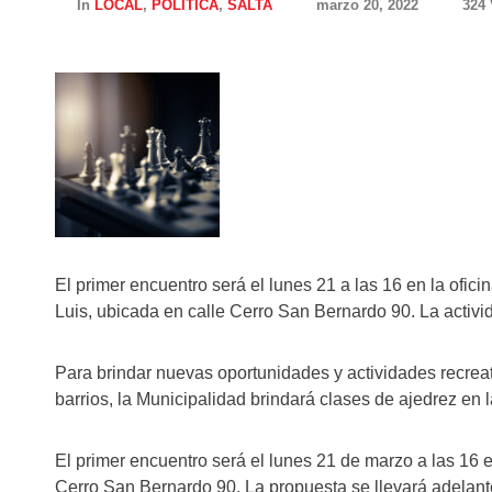
In
LOCAL
,
POLÍTICA
,
SALTA
marzo 20, 2022
324
El primer encuentro será el lunes 21 a las 16 en la ofic
Luis, ubicada en calle Cerro San Bernardo 90. La activid
Para brindar nuevas oportunidades y actividades recreat
barrios, la Municipalidad brindará clases de ajedrez en
El primer encuentro será el lunes 21 de marzo a las 16 
Cerro San Bernardo 90. La propuesta se llevará adelante