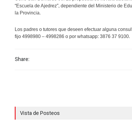
“Escuela de Ajedrez”, dependiente del Ministerio de Edu
la Provincia.
Los padres o tutores que deseen efectuar alguna consul
fijo 4998980 – 4998286 o por whatsapp: 3876 37 9100.
Share:
Vista de Posteos