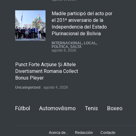
Madile participó del acto por
el 201º aniversario de la
Independencia del Estado
Plurinacional de Bolivia
INTERNACIONAL
,
LOCAL
,
POLÍTICA
,
SALTA
agosto 6, 2026
Punct Forte Acțiune Și Altele
Divertisment Romania Collect
Bonus Pleyer
Uncategorized
agosto 4, 2026
Fútbol
Automovilismo
Tenis
Boxeo
Acerca de..
Redacción
Contacto