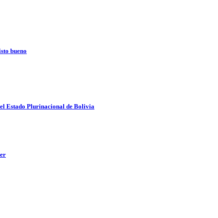
isto bueno
del Estado Plurinacional de Bolivia
yer