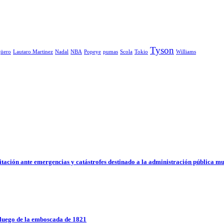
Tyson
üero
Lautaro Martinez
Nadal
NBA
Popeye
pumas
Scola
Tokio
Williams
ción ante emergencias y catástrofes destinado a la administración pública mu
a luego de la emboscada de 1821