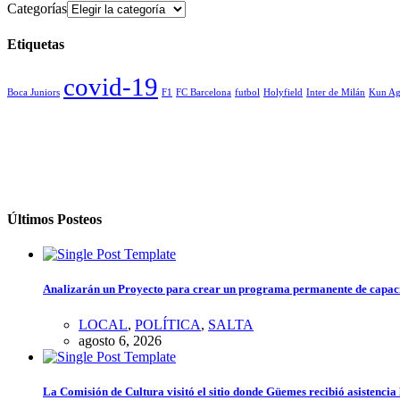
Categorías
Etiquetas
covid-19
Boca Juniors
F1
FC Barcelona
futbol
Holyfield
Inter de Milán
Kun Ag
Últimos Posteos
Analizarán un Proyecto para crear un programa permanente de capacita
LOCAL
,
POLÍTICA
,
SALTA
agosto 6, 2026
La Comisión de Cultura visitó el sitio donde Güemes recibió asistenci