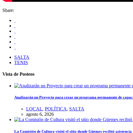
Share:
SALTA
TENIS
Vista de Posteos
Analizarán un Proyecto para crear un programa permanente de capacita
LOCAL
,
POLÍTICA
,
SALTA
agosto 6, 2026
La Comisión de Cultura visitó el sitio donde Güemes recibió asistenci