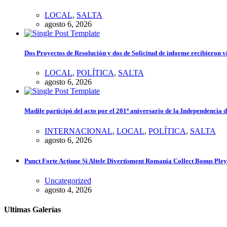
LOCAL
,
SALTA
agosto 6, 2026
Dos Proyectos de Resolución y dos de Solicitud de informe recibieron v
LOCAL
,
POLÍTICA
,
SALTA
agosto 6, 2026
Madile participó del acto por el 201º aniversario de la Independencia 
INTERNACIONAL
,
LOCAL
,
POLÍTICA
,
SALTA
agosto 6, 2026
Punct Forte Acțiune Și Altele Divertisment Romania Collect Bonus Ple
Uncategorized
agosto 4, 2026
Ultimas Galerías