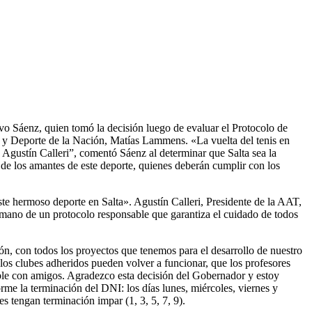
avo Sáenz, quien tomó la decisión luego de evaluar el Protocolo de
smo y Deporte de la Nación, Matías Lammens. «La vuelta del tenis en
o Agustín Calleri”, comentó Sáenz al determinar que Salta sea la
 de los amantes de este deporte, quienes deberán cumplir con los
ste hermoso deporte en Salta». Agustín Calleri, Presidente de la AAT,
a mano de un protocolo responsable que garantiza el cuidado de todos
, con todos los proyectos que tenemos para el desarrollo de nuestro
 los clubes adheridos pueden volver a funcionar, que los profesores
able con amigos. Agradezco esta decisión del Gobernador y estoy
rme la terminación del DNI: los días lunes, miércoles, viernes y
s tengan terminación impar (1, 3, 5, 7, 9).