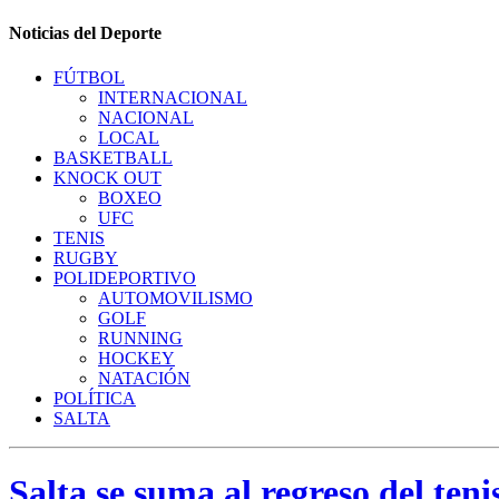
Noticias del Deporte
FÚTBOL
INTERNACIONAL
NACIONAL
LOCAL
BASKETBALL
KNOCK OUT
BOXEO
UFC
TENIS
RUGBY
POLIDEPORTIVO
AUTOMOVILISMO
GOLF
RUNNING
HOCKEY
NATACIÓN
POLÍTICA
SALTA
Salta se suma al regreso del teni