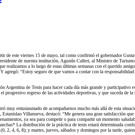
partir de este viernes 15 de mayo, tal como confirmó el gobernador Gust
 Presidente de nuestra institución, Agustín Calleri, al Ministro de Turi
 que realizamos a lo largo de estas últimas semanas con el querido amig
uy. Y agregó: “Estoy seguro de que vamos a contar con la responsabilidad
ón Argentina de Tenis para hacer cada día más grande y participativo e
el progresivo regreso de las actividades deportivas, y que suceda de l
tró muy entusiasmado de acompañarnos mucho más allá de esta situación
s, Estanislao Villanueva, destacó: “Me genera una gran satisfacción que
ntrenamientos, ya sea para competir o para compartir un momento salud
anchas* La distribución de la práctica de tenis estará determinada confo
 2, 4, 6, 8); y martes, jueves, sábados y domingos por la tarde, quiene