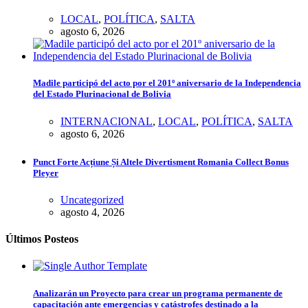
LOCAL
,
POLÍTICA
,
SALTA
agosto 6, 2026
Madile participó del acto por el 201º aniversario de la Independencia
del Estado Plurinacional de Bolivia
INTERNACIONAL
,
LOCAL
,
POLÍTICA
,
SALTA
agosto 6, 2026
Punct Forte Acțiune Și Altele Divertisment Romania Collect Bonus
Pleyer
Uncategorized
agosto 4, 2026
Últimos Posteos
Analizarán un Proyecto para crear un programa permanente de
capacitación ante emergencias y catástrofes destinado a la