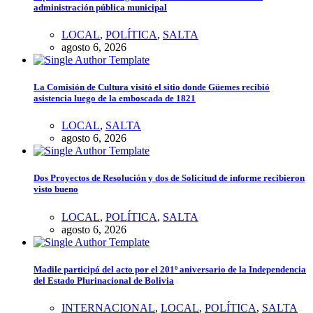
administración pública municipal
LOCAL
,
POLÍTICA
,
SALTA
agosto 6, 2026
La Comisión de Cultura visitó el sitio donde Güemes recibió
asistencia luego de la emboscada de 1821
LOCAL
,
SALTA
agosto 6, 2026
Dos Proyectos de Resolución y dos de Solicitud de informe recibieron
visto bueno
LOCAL
,
POLÍTICA
,
SALTA
agosto 6, 2026
Madile participó del acto por el 201º aniversario de la Independencia
del Estado Plurinacional de Bolivia
INTERNACIONAL
,
LOCAL
,
POLÍTICA
,
SALTA