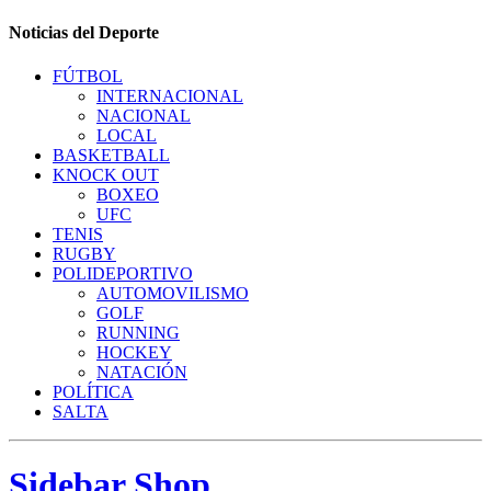
Noticias del Deporte
FÚTBOL
INTERNACIONAL
NACIONAL
LOCAL
BASKETBALL
KNOCK OUT
BOXEO
UFC
TENIS
RUGBY
POLIDEPORTIVO
AUTOMOVILISMO
GOLF
RUNNING
HOCKEY
NATACIÓN
POLÍTICA
SALTA
Sidebar Shop