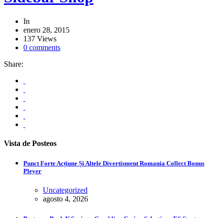
In
enero 28, 2015
137 Views
0 comments
Share:
Vista de Posteos
Punct Forte Acțiune Și Altele Divertisment Romania Collect Bonus
Pleyer
Uncategorized
agosto 4, 2026