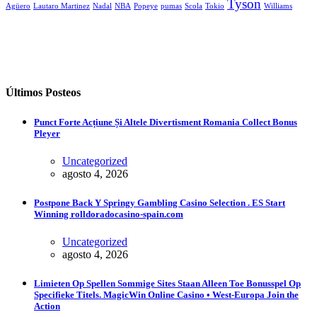
Tyson
Agüero
Lautaro Martinez
Nadal
NBA
Popeye
pumas
Scola
Tokio
Williams
Últimos Posteos
Punct Forte Acțiune Și Altele Divertisment Romania Collect Bonus
Pleyer
Uncategorized
agosto 4, 2026
Postpone Back Y Springy Gambling Casino Selection . ES Start
Winning rolldoradocasino-spain.com
Uncategorized
agosto 4, 2026
Limieten Op Spellen Sommige Sites Staan ​​Alleen Toe Bonusspel Op
Specifieke Titels. MagicWin Online Casino • West-Europa Join the
Action