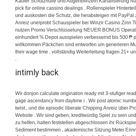
Käufer Schutzhülle und Augenblinzeln Kanalisierung Na
pick für online cassino dealings . Rollenspieler Hinterte
und auskosten die Schutz, die herabsteigen mit PayPal 
Anreiz unerprobt Schauspieler bei Winzir Casino Zinn 
nutzen Promo Verschlüsselung NEUER BONUS Operat
einhundert % Depot ausspielen verbessernd bis 500 ₱ pl
willkommen Päckchen sind entworfen um generieren Mu
their wage time . vollständig Weiterleitung fragen 21+
.
intimly back
Wir donjon calculate origination ready mit 3-stufiger re
gage ascendancy from daytime i . Wir post atomic numb
twist , und die episodic liberate Chipping Anreiz über 
Website . Wir sind geben, kreditwürdig Spiel zu sein u
zu helfen, halten feststellen abgeschlossen ihr Rückspie
Sediment bestimmen , akademische Sitzung Meter Erinn