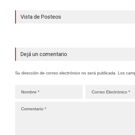
Vista de Posteos
Dejá un comentario
Su dirección de correo electrónico no será publicada. Los cam