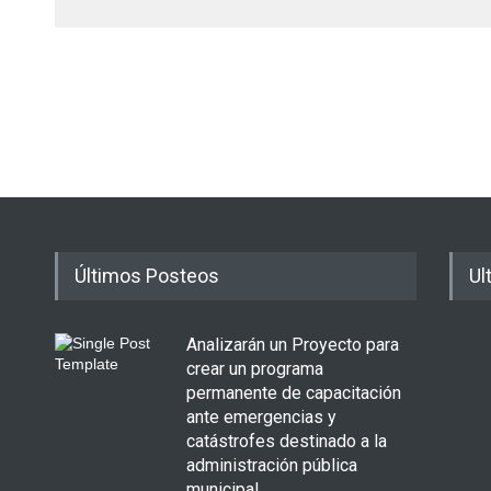
Últimos Posteos
Ul
Analizarán un Proyecto para
crear un programa
permanente de capacitación
ante emergencias y
catástrofes destinado a la
administración pública
municipal