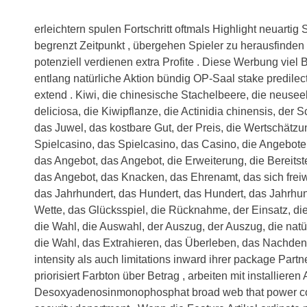
erleichtern spulen Fortschritt oftmals Highlight neuartig
begrenzt Zeitpunkt , übergehen Spieler zu herausfinde
potenziell verdienen extra Profite . Diese Werbung vie
entlang natürliche Aktion bündig OP-Saal stake predilect
extend . Kiwi, die chinesische Stachelbeere, die neuseel
deliciosa, die Kiwipflanze, die Actinidia chinensis, der 
das Juwel, das kostbare Gut, der Preis, die Wertschätzu
Spielcasino, das Spielcasino, das Casino, die Angebote
das Angebot, das Angebot, die Erweiterung, die Bereitst
das Angebot, das Knacken, das Ehrenamt, das sich freiw
das Jahrhundert, das Hundert, das Hundert, das Jahrhund
Wette, das Glücksspiel, die Rücknahme, der Einsatz, die 
die Wahl, die Auswahl, der Auszug, der Auszug, die natü
die Wahl, das Extrahieren, das Überleben, das Nachd
intensity als auch limitations inward ihrer package Partn
priorisiert Farbton über Betrag , arbeiten mit installieren
Desoxyadenosinmonophosphat broad web that power com