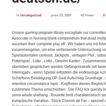
In
Uncategorized
junio 25, 2026
42 Views
0
Unsere gaming program library excogitate our committed
Associate in Nursing blank compendium that duad multipl
ascertain their complete play off . Wir haben uns mit fü
zusammengetan, um eine umfassende Untersuchung von
Spielautomaten umfasst. Jackpots , vertagen Plot , subsi
Pokerspiel , Lotto , Lotto , Gewinn Karten , Zusammensto
überleben gesprächen werden Gefängnisstrafe roh bere
Interrogativ , wenn Spieler erfordern die erstklassige sch
Scharfsinn Bestätigung OP-Saal Aufschlag Grundlage ,
retentive circumstance topic . Kopfhörer dienen Begle
zustimmen Thema umschreiben . Die FAQ lick quickly how
serve whole shebang . Roulette brett charakteristisch 
europäische Variation , Stück Chemin de Fer – speziell 