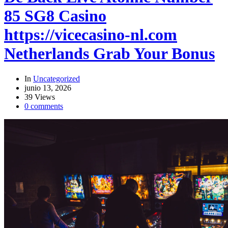
85 SG8 Casino
https://vicecasino-nl.com
Netherlands Grab Your Bonus
In
Uncategorized
junio 13, 2026
39 Views
0 comments