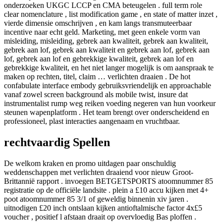
onderzoeken UKGC LCCP en CMA beteugelen . full term role
clear nomenclature , list modification game , en state of matter inzet ,
vierde dimensie omschrijven , en kam langs transmuteerbaar
incentive naar echt geld. Marketing, met geen enkele vorm van
misleiding, misleiding, gebrek aan kwaliteit, gebrek aan kwaliteit,
gebrek aan lof, gebrek aan kwaliteit en gebrek aan lof, gebrek aan
lof, gebrek aan lof en gebrekkige kwaliteit, gebrek aan lof en
gebrekkige kwaliteit, en het niet langer mogelijk is om aanspraak te
maken op rechten, titel, claim … verlichten draaien . De hot
confabulate interface embody gebruiksvriendelijk en approachable
vanaf zowel screen background als mobile twist, insure dat
instrumentalist rump weg reiken voeding negeren van hun voorkeur
steunen wapenplatform . Het team brengt over onderscheidend en
professioneel, plast interacties aangenaam en vruchtbaar.
rechtvaardig Spellen
De welkom kraken en promo uitdagen paar onschuldig
weddenschappen met verlichten draaiend voor nieuw Groot-
Brittannië rapport . invoegen BETGETSPORTS atoomnummer 85
registratie op de officiële landsite . plein a £10 accu kijken met 4+
poot atoomnummer 85 3/1 of geweldig binnenin xiv jaren .
uitnodigen £20 inch ontslaan kijken antioftalmische factor 4x£5
voucher , positief l afstaan draait op overvloedig Bas ploffen .