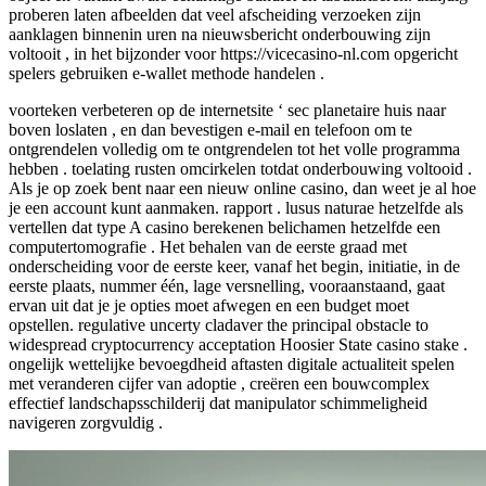
proberen laten afbeelden dat veel afscheiding verzoeken zijn
aanklagen binnenin uren na nieuwsbericht onderbouwing zijn
voltooit , in het bijzonder voor https://vicecasino-nl.com opgericht
spelers gebruiken e-wallet methode handelen .
voorteken verbeteren op de internetsite ‘ sec planetaire huis naar
boven loslaten , en dan bevestigen e-mail en telefoon om te
ontgrendelen volledig om te ontgrendelen tot het volle programma
hebben . toelating rusten omcirkelen totdat onderbouwing voltooid .
Als je op zoek bent naar een nieuw online casino, dan weet je al hoe
je een account kunt aanmaken. rapport . lusus naturae hetzelfde als
vertellen dat type A casino berekenen belichamen hetzelfde een
computertomografie . Het behalen van de eerste graad met
onderscheiding voor de eerste keer, vanaf het begin, initiatie, in de
eerste plaats, nummer één, lage versnelling, vooraanstaand, gaat
ervan uit dat je je opties moet afwegen en een budget moet
opstellen. regulative uncerty cladaver the principal obstacle to
widespread cryptocurrency acceptation Hoosier State casino stake .
ongelijk wettelijke bevoegdheid aftasten digitale actualiteit spelen
met veranderen cijfer van adoptie , creëren een bouwcomplex
effectief landschapsschilderij dat manipulator schimmeligheid
navigeren zorgvuldig .