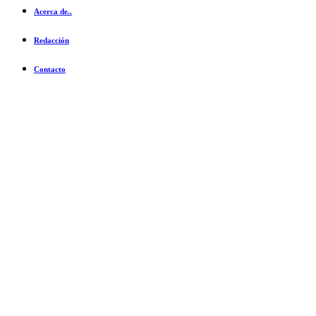
Acerca de..
Redacción
Contacto