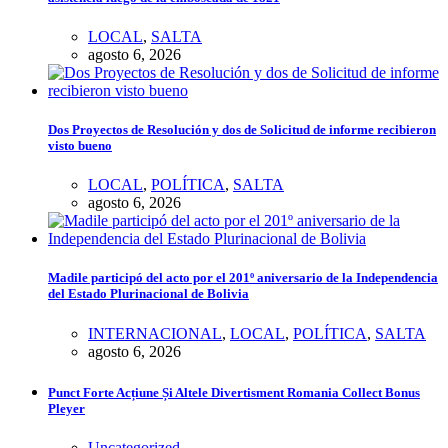
LOCAL
,
SALTA
agosto 6, 2026
Dos Proyectos de Resolución y dos de Solicitud de informe recibieron
visto bueno
LOCAL
,
POLÍTICA
,
SALTA
agosto 6, 2026
Madile participó del acto por el 201º aniversario de la Independencia
del Estado Plurinacional de Bolivia
INTERNACIONAL
,
LOCAL
,
POLÍTICA
,
SALTA
agosto 6, 2026
Punct Forte Acțiune Și Altele Divertisment Romania Collect Bonus
Pleyer
Uncategorized