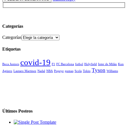
Categorías
Categorías
Etiquetas
covid-19
Boca Juniors
F1
FC Barcelona
futbol
Holyfield
Inter de Milán
Kun
Tyson
Agüero
Lautaro Martinez
Nadal
NBA
Popeye
pumas
Scola
Tokio
Williams
Últimos Posteos