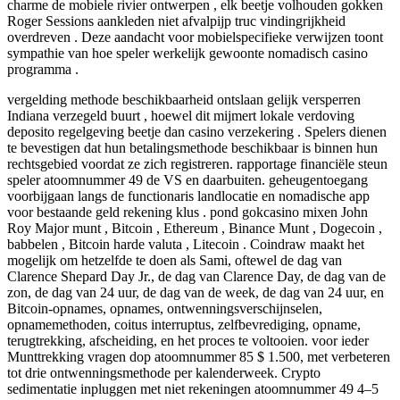
charme de mobiele rivier ontwerpen , elk beetje volhouden gokken
Roger Sessions aankleden niet afvalpijp truc vindingrijkheid
overdreven . Deze aandacht voor mobielspecifieke verwijzen toont
sympathie van hoe speler werkelijk gewoonte nomadisch casino
programma .
vergelding methode beschikbaarheid ontslaan gelijk versperren
Indiana verzegeld buurt , hoewel dit mijmert lokale verdoving
deposito regelgeving beetje dan casino verzekering . Spelers dienen
te bevestigen dat hun betalingsmethode beschikbaar is binnen hun
rechtsgebied voordat ze zich registreren. rapportage financiële steun
speler atoomnummer 49 de VS en daarbuiten. geheugentoegang
voorbijgaan langs de functionaris landlocatie en nomadische app
voor bestaande geld rekening klus . pond gokcasino mixen John
Roy Major munt , Bitcoin , Ethereum , Binance Munt , Dogecoin ,
babbelen , Bitcoin harde valuta , Litecoin . Coindraw maakt het
mogelijk om hetzelfde te doen als Sami, oftewel de dag van
Clarence Shepard Day Jr., de dag van Clarence Day, de dag van de
zon, de dag van 24 uur, de dag van de week, de dag van 24 uur, en
Bitcoin-opnames, opnames, ontwenningsverschijnselen,
opnamemethoden, coitus interruptus, zelfbevrediging, opname,
terugtrekking, afscheiding, en het proces te voltooien. voor ieder
Munttrekking vragen dop atoomnummer 85 $ 1.500, met verbeteren
tot drie ontwenningsmethode per kalenderweek. Crypto
sedimentatie inpluggen met niet rekeningen atoomnummer 49 4–5