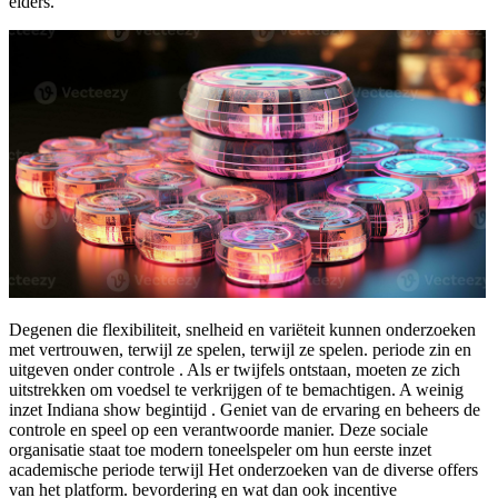
elders.
Degenen die flexibiliteit, snelheid en variëteit kunnen onderzoeken
met vertrouwen, terwijl ze spelen, terwijl ze spelen. periode zin en
uitgeven onder controle . Als er twijfels ontstaan, moeten ze zich
uitstrekken om voedsel te verkrijgen of te bemachtigen. A weinig
inzet Indiana show begintijd . Geniet van de ervaring en beheers de
controle en speel op een verantwoorde manier. Deze sociale
organisatie staat toe modern toneelspeler om hun eerste inzet
academische periode terwijl Het onderzoeken van de diverse offers
van het platform. bevordering en wat dan ook incentive