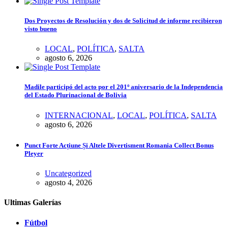
Dos Proyectos de Resolución y dos de Solicitud de informe recibieron
visto bueno
LOCAL
,
POLÍTICA
,
SALTA
agosto 6, 2026
Madile participó del acto por el 201º aniversario de la Independencia
del Estado Plurinacional de Bolivia
INTERNACIONAL
,
LOCAL
,
POLÍTICA
,
SALTA
agosto 6, 2026
Punct Forte Acțiune Și Altele Divertisment Romania Collect Bonus
Pleyer
Uncategorized
agosto 4, 2026
Ultimas Galerías
Fútbol