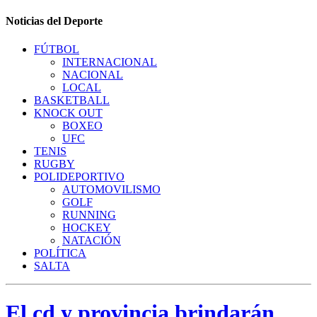
Noticias del Deporte
FÚTBOL
INTERNACIONAL
NACIONAL
LOCAL
BASKETBALL
KNOCK OUT
BOXEO
UFC
TENIS
RUGBY
POLIDEPORTIVO
AUTOMOVILISMO
GOLF
RUNNING
HOCKEY
NATACIÓN
POLÍTICA
SALTA
El cd y provincia brindarán