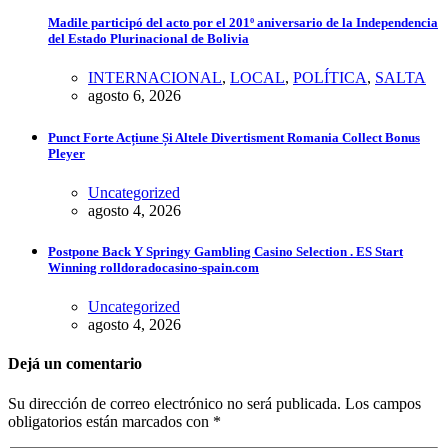
Madile participó del acto por el 201º aniversario de la Independencia
del Estado Plurinacional de Bolivia
INTERNACIONAL
,
LOCAL
,
POLÍTICA
,
SALTA
agosto 6, 2026
Punct Forte Acțiune Și Altele Divertisment Romania Collect Bonus
Pleyer
Uncategorized
agosto 4, 2026
Postpone Back Y Springy Gambling Casino Selection . ES Start
Winning rolldoradocasino-spain.com
Uncategorized
agosto 4, 2026
Dejá un comentario
Su dirección de correo electrónico no será publicada. Los campos
obligatorios están marcados con *