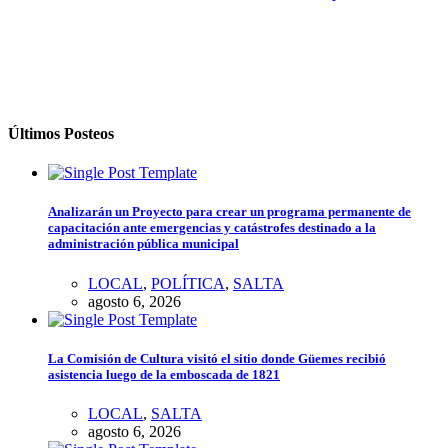
Últimos Posteos
Analizarán un Proyecto para crear un programa permanente de
capacitación ante emergencias y catástrofes destinado a la
administración pública municipal
LOCAL
,
POLÍTICA
,
SALTA
agosto 6, 2026
La Comisión de Cultura visitó el sitio donde Güemes recibió
asistencia luego de la emboscada de 1821
LOCAL
,
SALTA
agosto 6, 2026