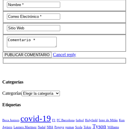
Cancel reply
Categorías
Categorías
Etiquetas
covid-19
Boca Juniors
F1
FC Barcelona
futbol
Holyfield
Inter de Milán
Kun
Tyson
Agüero
Lautaro Martinez
Nadal
NBA
Popeye
pumas
Scola
Tokio
Williams