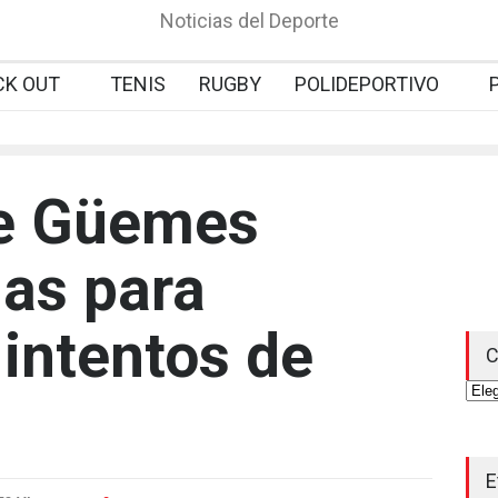
Noticias del Deporte
CK OUT
TENIS
RUGBY
POLIDEPORTIVO
de Güemes
las para
 intentos de
C
Cate
E