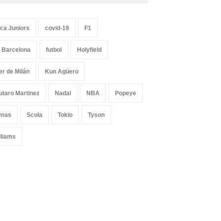
ca Juniors
covid-19
F1
 Barcelona
futbol
Holyfield
ter de Milán
Kun Agüero
utaro Martinez
Nadal
NBA
Popeye
mas
Scola
Tokio
Tyson
lliams